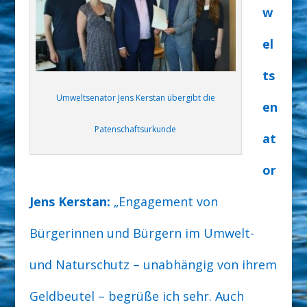
w
el
ts
Umweltsenator Jens Kerstan übergibt die
en
Patenschaftsurkunde
at
or
Jens Kerstan:
„Engagement von
Bürgerinnen und Bürgern im Umwelt-
und Naturschutz – unabhängig von ihrem
Geldbeutel – begrüße ich sehr. Auch