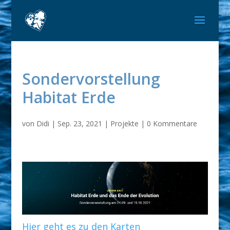
Sondervorstellung
Habitat Erde
von
Didi
|
Sep. 23, 2021
|
Projekte
|
0 Kommentare
Hier geht es zu den Karten