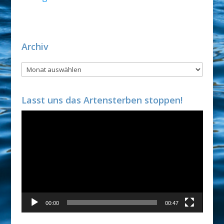
Archiv
Archiv
Lasst uns das Artensterben stoppen!
Video-
Player
00:00
00:47