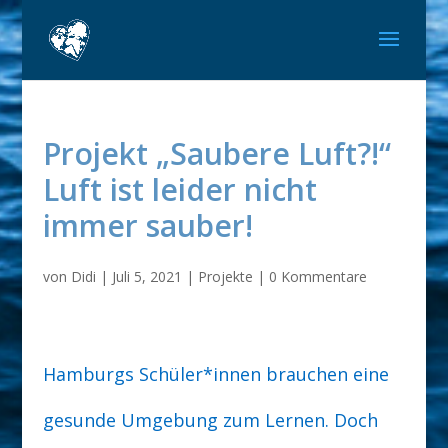
Projekt „Saubere Luft?!“
Luft ist leider nicht
immer sauber!
von
Didi
|
Juli 5, 2021
|
Projekte
|
0 Kommentare
Hamburgs Schüler*innen brauchen eine
gesunde Umgebung zum Lernen. Doch