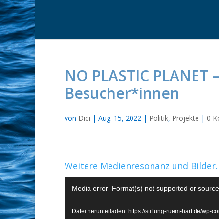
NO PLASTIC PLANET – 
Besucher*innen
von
Didi
|
Aug. 15, 2022
|
Politik
,
Projekte
|
0 K
Weitere Medienresonanz und Bilder
Video-
Media error: Format(s) not supported or source
Player
Datei herunterladen: https://stiftung-ruem-hart.de/w