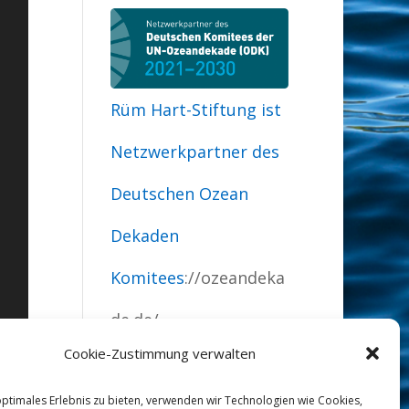
Rüm Hart-Stiftung ist
Netzwerkpartner des
Deutschen Ozean
Dekaden
Komitees
://ozeandeka
de.de/
Cookie-Zustimmung verwalten
optimales Erlebnis zu bieten, verwenden wir Technologien wie Cookies,