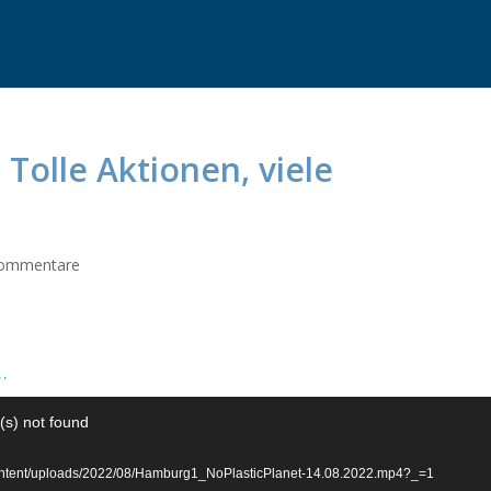
Tolle Aktionen, viele
ommentare
…
(s) not found
p-content/uploads/2022/08/Hamburg1_NoPlasticPlanet-14.08.2022.mp4?_=1