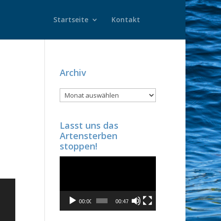
Startseite
Kontakt
Archiv
Archiv
Lasst uns das
Artensterben
stoppen!
Video-
Player
00:00
00:47