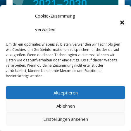
Cookie-Zustimmung
Rüm Hart-Stiftung ist Netzwerkpartner
verwalten
des Deutschen Ozean Dekaden
Um dir ein optimales Erlebnis zu bieten, verwenden wir Technologien
Komitees
://ozeandekade.de/
wie Cookies, um Geräteinformationen zu speichern und/oder darauf
zuzugreifen. Wenn du diesen Technologien zustimmst, können wir
Daten wie das Surfverhalten oder eindeutige IDs auf dieser Website
verarbeiten. Wenn du deine Zustimmung nicht erteilst oder
zurückziehst, können bestimmte Merkmale und Funktionen
beeinträchtigt werden.
Datenschutz
Impressum
Satzung
Akzeptieren
Linkedin
Mastodon
Ablehnen
Einstellungen ansehen
©2025 Paddel Grafik Amrum