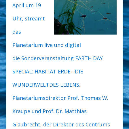
April um 19
Uhr, streamt
das
Planetarium live und digital
die
Sonderveranstaltung EARTH DAY
SPECIAL: HABITAT ERDE
–
DIE
WUNDERWELT
DES LEBENS.
Planetariumsdirektor Prof. Thomas W.
Kraupe und Prof. Dr. Matthias
Glaubrecht, der Direktor des Centrums