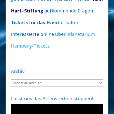
Hart
–
Stiftung
auf
kommende
Fragen
.
Ticke
ts für das Event
erhalten
Interessierte online über
:
Planetarium
Hamburg/Tickets
Archiv
Archiv
Lasst uns das Artensterben stoppen!
Video-