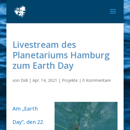
Livestream des
Planetariums Hamburg
zum Earth Day
von
Didi
|
Apr. 14, 2021
|
Projekte
|
0 Kommentare
Am „Earth
Day“, den 22.