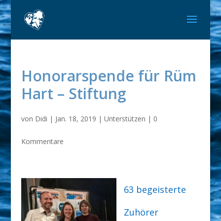
Honorarspende für Rüm
Hart – Stiftung
von
Didi
|
Jan. 18, 2019
|
Unterstützen
|
0
Kommentare
63 begeisterte
Zuhörer