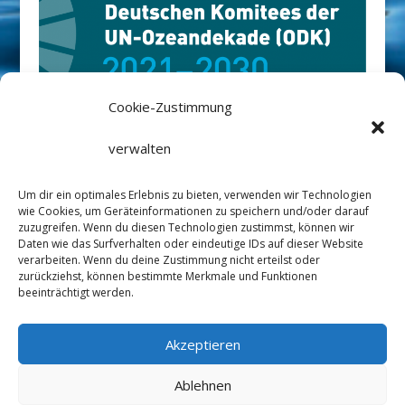
Cookie-Zustimmung
Rüm Hart-Stiftung ist Netzwerkpartner
verwalten
des Deutschen Ozean Dekaden
Um dir ein optimales Erlebnis zu bieten, verwenden wir Technologien
Komitees
://ozeandekade.de/
wie Cookies, um Geräteinformationen zu speichern und/oder darauf
zuzugreifen. Wenn du diesen Technologien zustimmst, können wir
Daten wie das Surfverhalten oder eindeutige IDs auf dieser Website
verarbeiten. Wenn du deine Zustimmung nicht erteilst oder
zurückziehst, können bestimmte Merkmale und Funktionen
beeinträchtigt werden.
Datenschutz
Impressum
Satzung
Akzeptieren
Linkedin
Mastodon
Ablehnen