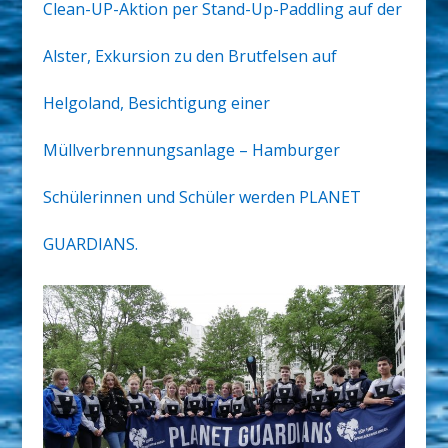
Clean-UP-Aktion per Stand-Up-Paddling auf der
Alster, Exkursion zu den Brutfelsen auf
Helgoland, Besichtigung einer
Müllverbrennungsanlage – Hamburger
Schülerinnen und Schüler werden PLANET
GUARDIANS.