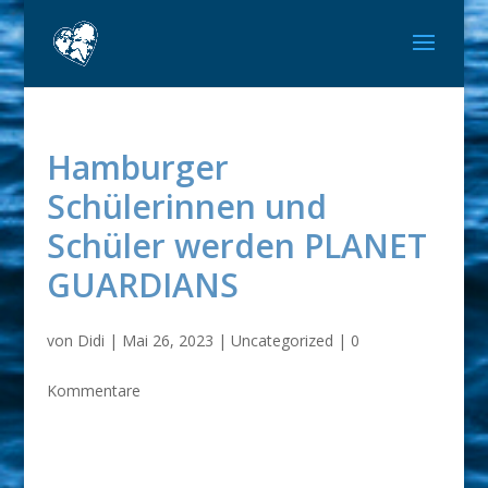
Hamburger
Schülerinnen und
Schüler werden PLANET
GUARDIANS
von
Didi
|
Mai 26, 2023
|
Uncategorized
|
0
Kommentare