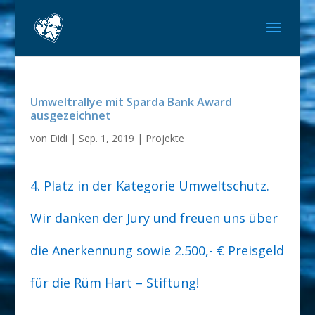
Umweltrallye mit Sparda Bank Award
ausgezeichnet
von
Didi
|
Sep. 1, 2019
|
Projekte
4. Platz in der Kategorie Umweltschutz.
Wir danken der Jury und freuen uns über
die Anerkennung sowie 2.500,- € Preisgeld
für die Rüm Hart – Stiftung!