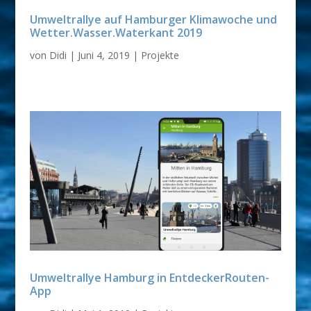
Umweltrallye auf Hamburger Klimawoche und
Wetter.Wasser.Waterkant 2019
von
Didi
|
Juni 4, 2019
|
Projekte
Umweltrallye Hamburg in EntdeckerRouten-
App