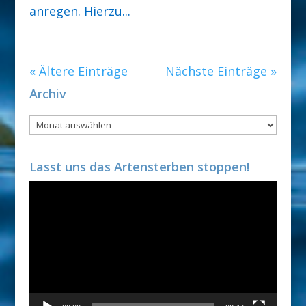
anregen. Hierzu...
« Ältere Einträge
Nächste Einträge »
Archiv
Archiv
Lasst uns das Artensterben stoppen!
Video-
Player