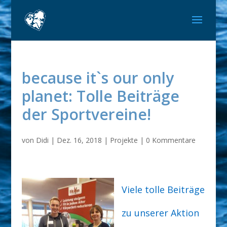
because it`s our only
planet: Tolle Beiträge
der Sportvereine!
von
Didi
|
Dez. 16, 2018
|
Projekte
|
0 Kommentare
Viele tolle Beiträge
zu unserer Aktion