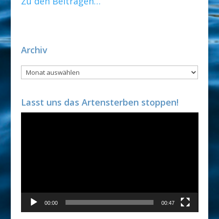
Zu den Beiträgen…
Archiv
Archiv
Lasst uns das Artensterben stoppen!
Video-
Player
00:00
00:47